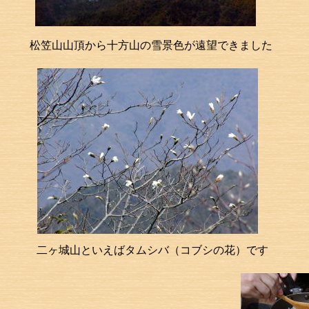
松笠山山頂から十方山の雪景色が遠望できました
二ヶ城山といえばタムシバ（コブシの花）です