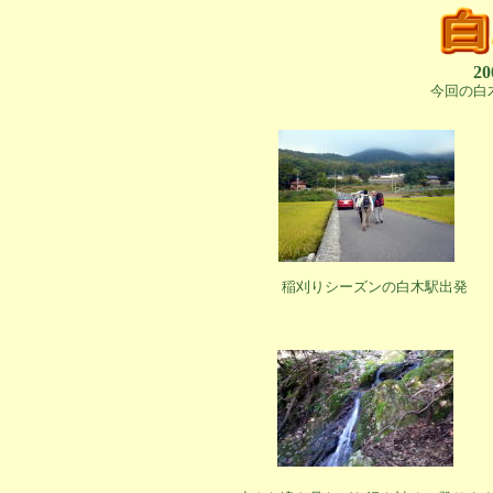
2
今回の白
稲刈りシーズンの白木駅出発