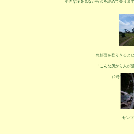
小さな滝を見ながら沢を詰めて登りま
急斜面を登りきると
「こんな所から人が
（2時間30分
センブ