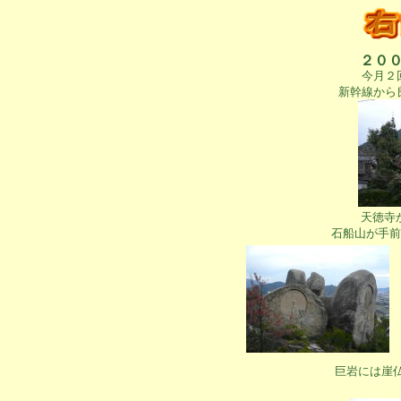
２０
今月２
新幹線から
天徳寺
石船山が手前
巨岩には崖