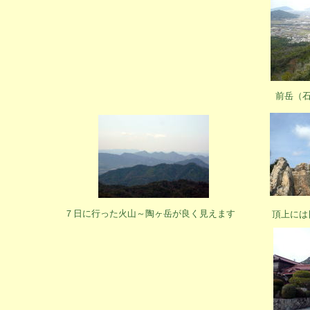
前岳（
７日に行った火山～陶ヶ岳が良く見えます
頂上には