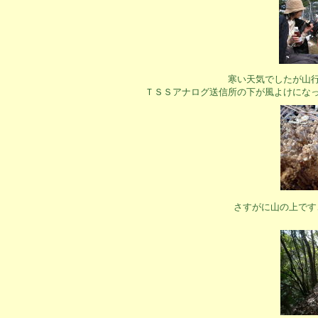
寒い天気でしたが山
ＴＳＳアナログ送信所の下が風よけにな
さすがに山の上です