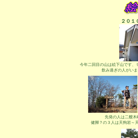
２０１
今年二回目の山は絵下山です、
飲み過ぎの人がいま
先発の人は二艘木
健脚？の３人は天狗岩～