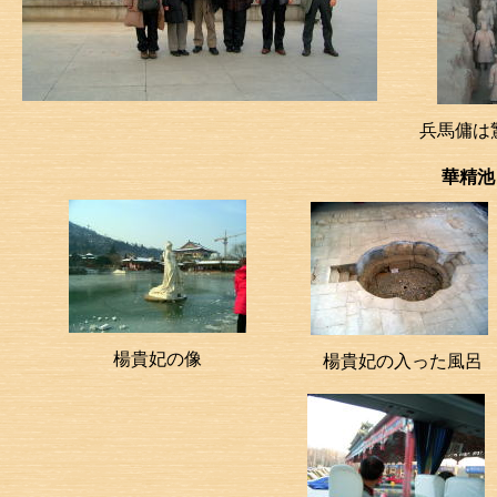
兵馬傭は
華精池
楊貴妃の像
楊貴妃の入った風呂